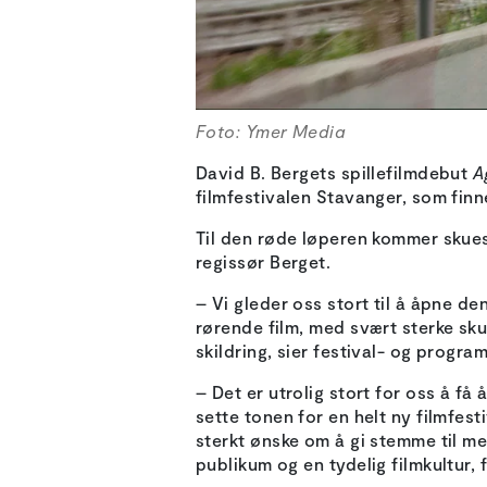
Foto: Ymer Media
David B. Bergets spillefilmdebut
A
filmfestivalen Stavanger, som finn
Til den røde løperen kommer skue
regissør Berget.
– Vi gleder oss stort til å åpne de
rørende film, med svært sterke skue
skildring, sier festival- og progra
– Det er utrolig stort for oss å f
sette tonen for en helt ny filmfes
sterkt ønske om å gi stemme til m
publikum og en tydelig filmkultur, 