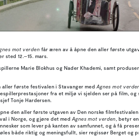
gnes mot verden
får æren av å åpne den aller første utg
er sted 12.–15. mars.
spillerne Marie Blokhus og Nader Khademi, samt produs
n aller første festivalen i Stavanger med
Agnes mot verde
spillerprestasjoner fra et miljø vi sjelden ser på film, o
msjef Tonje Hardersen.
å åpne den aller første utgaven av Den norske filmfestival
tival i Norge, og gjøre det med
Agnes mot verden
, betyr e
ennesker som lever på kanten av samfunnet, og å få presen
føles både riktig og meningsfullt, sier regissør Berget og 