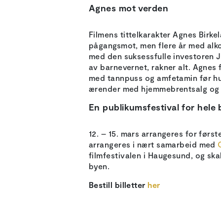
Agnes mot verden
Filmens tittelkarakter Agnes Birke
pågangsmot, men flere år med alko
med den suksessfulle investoren Ju
av barnevernet, rakner alt. Agnes 
med tannpuss og amfetamin før h
ærender med hjemmebrentsalg og e
En publikumsfestival for hele
12. – 15. mars arrangeres for førs
arrangeres i nært samarbeid med
filmfestivalen i Haugesund, og ska
byen.
Bestill billetter
her