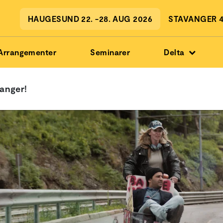
HAUGESUND 22. -28. AUG 2026
STAVANGER 4.
Arrangementer
Seminarer
Delta
anger!