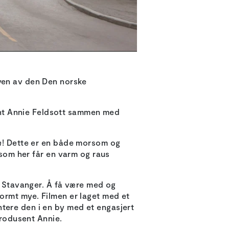
aven av den Den norske
ent Annie Feldsott sammen med
n
! Dette er en både morsom og
g som her får en varm og raus
en Stavanger. Å få være med og
normt mye. Filmen er laget med et
tere den i en by med et engasjert
produsent Annie.