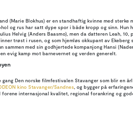
land (Marie Blokhus) er en standhaftig kvinne med sterke 
hol og rus har satt dype spor i både kropp og sinn. Hun 
lius Helvig (Anders Baasmo), men da datteren Leah, 10, på
finner trøst i rusen, og som hjemløs okkupant av Ekeberg 
un sammen med sin godhjertede kompanjong Hansi (Nader
n evig kamp mot barnevernet og verden generelt.
 byen
te gang Den norske filmfestivalen Stavanger som blir en årl
ODEON kino Stavanger/Sandnes
, og bygger på erfaringe
l forene internasjonal kvalitet, regional forankring og go