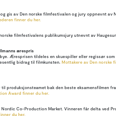
, og gis av Den norske filmfestivalen og jury oppnevnt av 
deren finner du her.
n norske filmfestivalens publikumsjury utnevnt av Haugesu
Ullmanns ærespris
bye. Æresprisen tildeles en skuespiller eller regissør so
esentlig bidrag til filmkunsten.
Mottakere av Den norske fi
 til produksjonsteamet bak den beste eksamensfilmen fra 
ion Award finner du her.
et i Nordic Co-Production Market. Vinneren får delta ved 
inner du her.