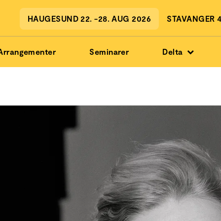
HAUGESUND 22. -28. AUG 2026
STAVANGER 4.
Arrangementer
Seminarer
Delta