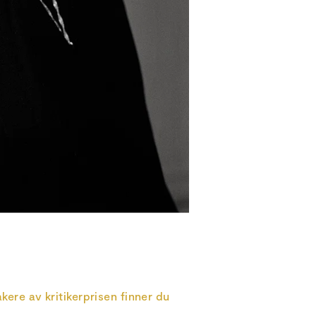
kere av kritikerprisen finner du