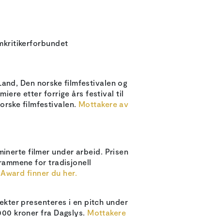
lmkritikerforbundet
Land, Den norske filmfestivalen og
iere etter forrige års festival til
orske filmfestivalen.
Mottakere av
inerte filmer under arbeid. Prisen
 rammene for tradisjonell
Award finner du her.
jekter presenteres i en pitch under
.000 kroner fra Dagslys.
Mottakere