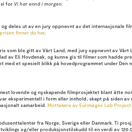
si for
Vi har ennå i morgen
.
, og deles ut av en jury oppnevnt av det internasjonale fi
risen finner du her
.
is som ble gitt av Vårt Land, med jury oppnevnt av Vårt 
blad av Eli Hovdenak, og kunne gis til filmer som hadde prem
ret med et spesielt blikk på hovedprogrammet under Den n
 mest lovende og nyskapende filmprosjektet blant åtte nom
 var eksperimentell i form eller innhold, skapt på siden av
nasjonalt samarbeid.
Mottakere av Eurimages Lab Project 
produsenttalenter fra Norge, Sverige eller Danmark. Ti pros
utviklings og/eller produksjonstilskudd til en verdi av 120