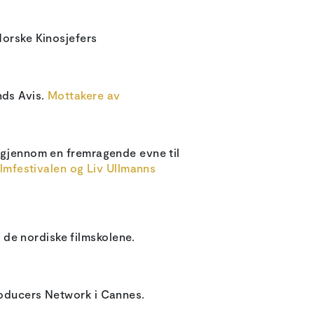
Norske Kinosjefers
nds Avis.
Mottakere av
m gjennom en fremragende evne til
lmfestivalen og Liv Ullmanns
de nordiske filmskolene.
Producers Network i Cannes.