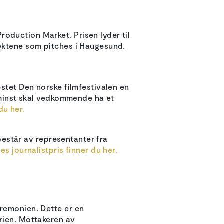
oduction Market. Prisen lyder til
jektene som pitches i Haugesund.
estet Den norske filmfestivalen en
e minst skal vedkommende ha et
du her.
 består av representanter fra
 journalistpris finner du her.
eremonien. Dette er en
trien. Mottakeren av