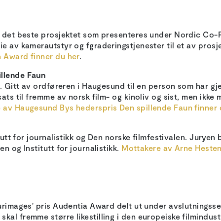
l det beste prosjektet som presenteres under Nordic Co-Pr
e av kamerautstyr og fgraderings­tjenester til et av pros
 Award finner du her
.
illende Faun
d. Gitt av ordføreren i Haugesund til en person som har gj
sats til fremme av norsk film- og kinoliv og sist, men ikk
 av Haugesund Bys hederspris Den spillende Faun finner 
itutt for journalistikk og Den norske filmfestivalen. Juryen
n og Institutt for journalistikk.
Mottakere av Arne Hestenes
Eurimages' pris Audentia Award delt ut under avslutningss
al fremme større likestilling i den europeiske filmindus