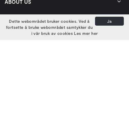
ABOUT US
GET IN TOUCH
Dette webområdet bruker cookies. Ved å
Ja
fortsette å bruke webområdet samtykker du
i vår bruk av cookies
Les mer her
EIERE
HOVEDSAMARBEIDSPARTNERE