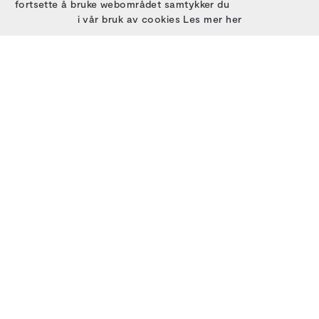
fortsette å bruke webområdet samtykker du
i vår bruk av cookies
Les mer her
STØTTEGIVERE
Utviklet med
av
Filmgrail!