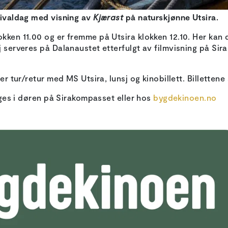
stivaldag med visning av
Kjærast
på naturskjønne Utsira.
okken 11.00 og er fremme på Utsira klokken 12.10. Her kan
j serveres på Dalanaustet etterfulgt av filmvisning på Sir
rer tur/retur med MS Utsira, lunsj og kinobillett. Billetten
elges i døren på Sirakompasset eller hos
bygdekinoen.no