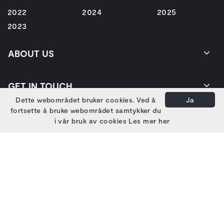
2022
2024
2025
2023
ABOUT US
GET IN TOUCH
Dette webområdet bruker cookies. Ved å
Ja
fortsette å bruke webområdet samtykker du
i vår bruk av cookies
Les mer her
EIERE
HOVEDSAMARBEIDSPARTNERE