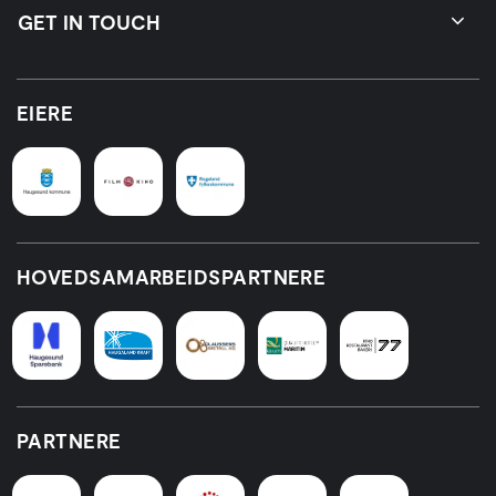
GET IN TOUCH
EIERE
HOVEDSAMARBEIDSPARTNERE
PARTNERE