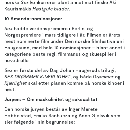
norske
Sex
konkurrerer blant annet mot finske Aki
Kaurismäkis
Høstgule blader
.
10 Amanda-nominasjoner
Sex
hadde verdenspremiere i Berlin, og
Norgespremiere i mars tidligere i år. Filmen er årets
mest nominerte film under Den norske filmfestivalen i
Haugesund, med hele 10 nominasjoner – blant annet i
kategoriene beste regi, filmmanus og skuespiller i
hovedrolle.
Sex
er første del av Dag Johan Haugeruds trilogi,
SEX DRØMMER KJÆRLIGHET
, og både
Drømmer
og
Kjærlighet
skal etter planen komme på norske kinoer i
høst.
Juryen: – Om maskulinitet og seksualitet
Den norske juryen består av Inger Merete
Hobbelstad, Emilio Sanhueza og Anne Gjelsvik som
sier følgende i sin begrunnelse: