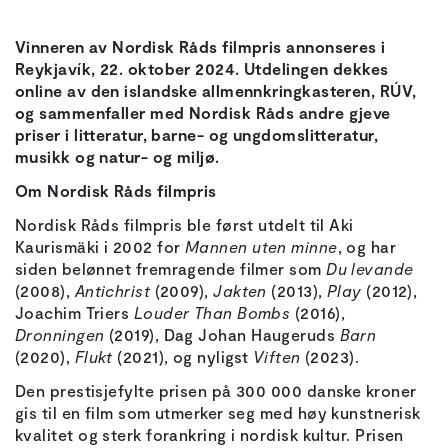
Vinneren av Nordisk Råds filmpris annonseres i
Reykjavík, 22. oktober 2024. Utdelingen dekkes
online av den islandske allmennkringkasteren, RÚV,
og sammenfaller med Nordisk Råds andre gjeve
priser i litteratur, barne- og ungdomslitteratur,
musikk og natur- og miljø.
Om Nordisk Råds filmpris
Nordisk Råds filmpris ble først utdelt til Aki
Kaurismäki i 2002 for
Mannen uten minne
, og har
siden belønnet fremragende filmer som
Du levande
(2008),
Antichrist
(2009),
Jakten
(2013),
Play
(2012),
Joachim Triers
Louder Than Bombs
(2016),
Dronningen
(2019), Dag Johan Haugeruds
Barn
(2020),
Flukt
(2021), og nyligst
Viften
(2023).
Den prestisjefylte prisen på 300 000 danske kroner
gis til en film som utmerker seg med høy kunstnerisk
kvalitet og sterk forankring i nordisk kultur. Prisen