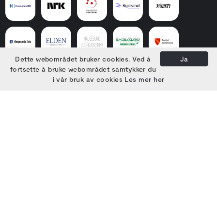
Dette webområdet bruker cookies. Ved å
Ja
fortsette å bruke webområdet samtykker du
i vår bruk av cookies
Les mer her
PARTNERE - NORWEGIAN ARCHFEST