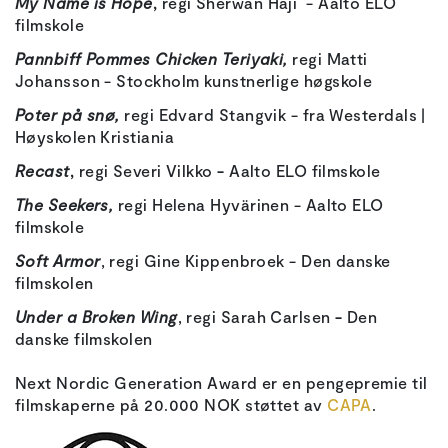
My Name is Hope
,
regi Sherwan Haji - Aalto ELO
filmskole
Pannbiff Pommes Chicken Teriyaki,
regi Matti
Johansson - Stockholm kunstnerlige høgskole
Poter på snø,
regi Edvard Stangvik - fra Westerdals |
Høyskolen Kristiania
Recast
,
regi Severi Vilkko
-
Aalto ELO filmskole
The Seekers,
regi Helena Hyvärinen - Aalto ELO
filmskole
Soft Armor
, regi Gine Kippenbroek - Den danske
filmskolen
Under a Broken Wing
, regi Sarah Carlsen
-
Den
danske filmskolen
Next Nordic Generation Award er en pengepremie til
filmskaperne på 20.000 NOK støttet av
CAPA
.