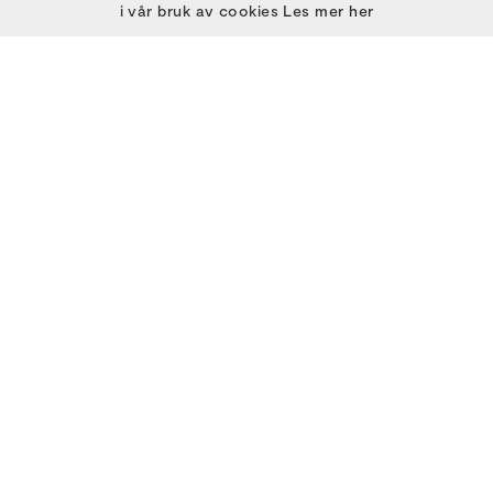
PARTNERE
i vår bruk av cookies
Les mer her
PARTNERE - NORWEGIAN ARCHFEST