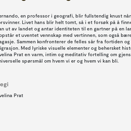
ernando, en professor i geografi, blir fullstendig knust n
orsvinner. Livet hans blir helt tomt, så i et forsøk på å fin
an ut av landet og antar identiteten til en gartner på en l
ppstår et uventet vennskap med vertinnen, som også bære
agasje. Sammen konfronterer de felles sår fra fortiden og 
igrasjon. Med lyriske visuelle elementer og behersket hist
velina Prat en varm, intim og meditativ fortelling om gje
niverselle spørsmål om hvem vi er og hvem vi kan bli.
egi
velina Prat