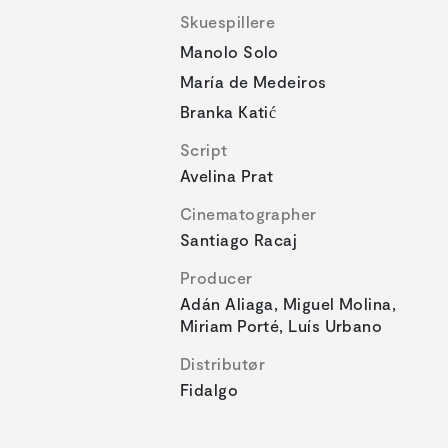
Skuespillere
Manolo Solo
María de Medeiros
Branka Katić
Script
Avelina Prat
Cinematographer
Santiago Racaj
Producer
Adán Aliaga, Miguel Molina,
Miriam Porté, Luís Urbano
Distributør
Fidalgo