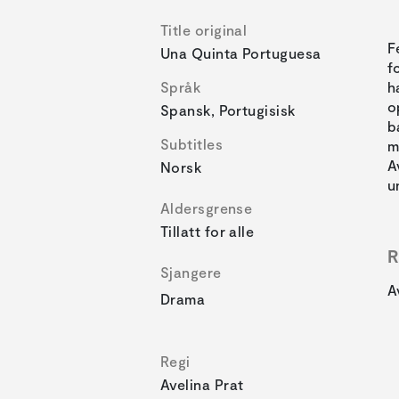
Title original
F
Una Quinta Portuguesa
f
Språk
h
o
Spansk, Portugisisk
b
Subtitles
m
A
Norsk
u
Aldersgrense
Tillatt for alle
R
Sjangere
A
Drama
Regi
Avelina Prat