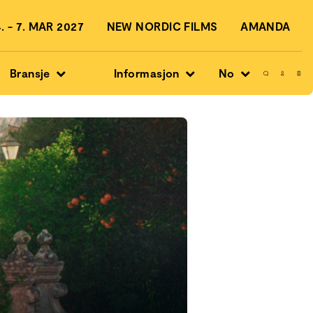
 - 7. MAR 2027
NEW NORDIC FILMS
AMANDA
Bransje
Informasjon
No