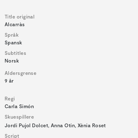
Title original
Alcarràs
Språk
Spansk
Subtitles
Norsk
Aldersgrense
9 år
Regi
Carla Simón
Skuespillere
Jordi Pujol Dolcet, Anna Otin, Xènia Roset
Script