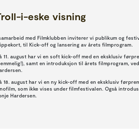
Troll-i-eske visning
 samarbeid med Filmklubben inviterer vi publikum og festi
lippekort, til Kick-off og lansering av årets filmprogram.
å 11. august har vi en soft kick-off med en eksklusiv førpr
hemmelig!), samt en introduksjon til årets filmprogram, ve
ardersen.
å 18. august har vi en ny kick-off med en eksklusiv førprem
inofilm, som ikke vises under filmfestivalen. Også introdu
onje Hardersen.