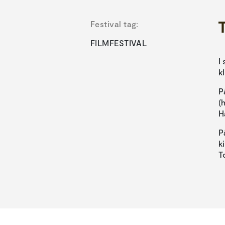
Festival tag:
FILMFESTIVAL
I
k
P
(
H
P
k
T