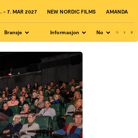
 - 7. MAR 2027
NEW NORDIC FILMS
AMANDA
Bransje
Informasjon
No