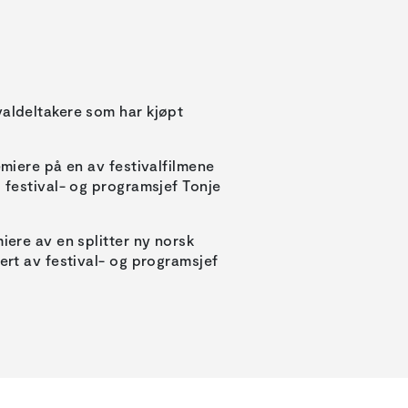
valdeltakere som har kjøpt
emiere på en av festivalfilmene
d festival- og programsjef Tonje
iere av en splitter ny norsk
sert av festival- og programsjef