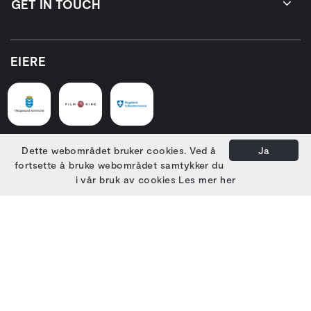
GET IN TOUCH
EIERE
Dette webområdet bruker cookies. Ved å
Ja
HOVEDSAMARBEIDSPARTNERE
fortsette å bruke webområdet samtykker du
i vår bruk av cookies
Les mer her
PARTNERE