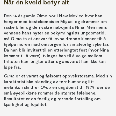
Når én kveld betyr alt
Den 14 år gamle Olmo bor i New Mexico hvor han
henger med bestekompisen Miguel og drømmer om
raske biler og den vakre nabojenta Nina. Men mens
vennene hans nyter en bekymringsløs ungdomstid,
må Olmo ta et ansvar få jevnaldrende kjenner til: å
hjelpe moren med omsorgen for sin alvorlig syke far.
Da han blir invitert til en etterlengtet fest (hvor Nina
kommer til å være), tvinges han til å velge mellom
friheten han lengter etter og ansvaret han ikke kan
løpe fra.
Olmo
er et varmt og følsomt oppvekstdrama. Med sin
karakteristiske blanding av tørr humor og litt
melankoli skildrer
Olmo
en ungdomstid i 1979, der de
små øyeblikkene rommer de største følelsene.
Resultatet er en festlig og rørende fortelling om
kjærlighet og lojalitet.