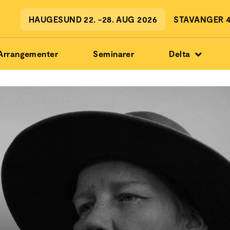
HAUGESUND 22. -28. AUG 2026
STAVANGER 4.
Arrangementer
Seminarer
Delta