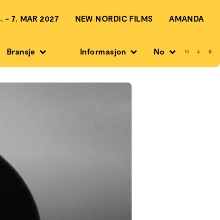
 - 7. MAR 2027
NEW NORDIC FILMS
AMANDA
Bransje
Informasjon
No