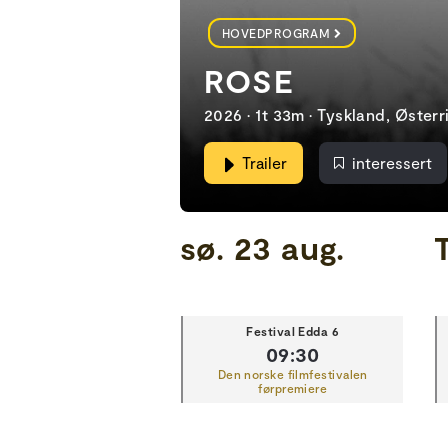
HOVEDPROGRAM
ROSE
2026 • 1t 33m • Tyskland, Østerr
Trailer
interessert
sø. 23 aug.
T
Festival Edda 6
09:30
Den norske filmfestivalen
førpremiere