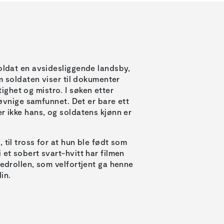
soldat en avsidesliggende landsby,
om soldaten viser til dokumenter
ghet og mistro. I søken etter
 søvnige samfunnet. Det er bare ett
r ikke hans, og soldatens kjønn er
 til tross for at hun ble født som
 et sobert svart-hvitt har filmen
vedrollen, som velfortjent ga henne
in.