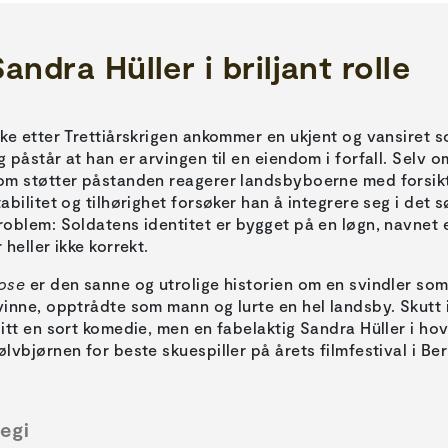
andra Hüller i briljant rolle
ike etter Trettiårskrigen ankommer en ukjent og vansiret 
g påstår at han er arvingen til en eiendom i forfall. Selv 
om støtter påstanden reagerer landsbyboerne med forsikti
tabilitet og tilhørighet forsøker han å integrere seg i det
roblem: Soldatens identitet er bygget på en løgn, navnet e
r heller ikke korrekt.
ose
er den sanne og utrolige historien om en svindler som,
vinne, opptrådte som mann og lurte en hel landsby. Skutt i
litt en sort komedie, men en fabelaktig Sandra Hüller i ho
ølvbjørnen for beste skuespiller på årets filmfestival i Berl
egi