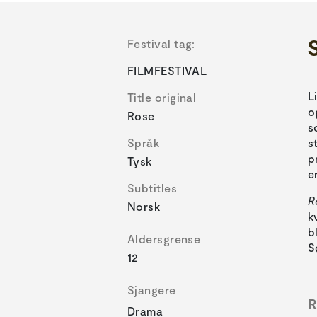
S
Festival tag:
FILMFESTIVAL
L
Title original
o
Rose
s
Språk
s
p
Tysk
e
Subtitles
R
Norsk
k
b
Aldersgrense
S
12
Sjangere
R
Drama