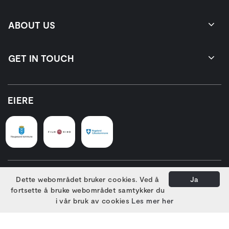
ABOUT US
GET IN TOUCH
EIERE
HOVEDSAMARBEIDSPARTNERE
Dette webområdet bruker cookies. Ved å
Ja
fortsette å bruke webområdet samtykker du
i vår bruk av cookies
Les mer her