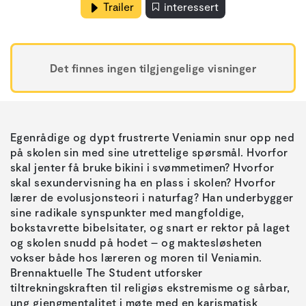
Trailer
interessert
Det finnes ingen tilgjengelige visninger
Egenrådige og dypt frustrerte Veniamin snur opp ned
på skolen sin med sine utrettelige spørsmål. Hvorfor
skal jenter få bruke bikini i svømmetimen? Hvorfor
skal sexundervisning ha en plass i skolen? Hvorfor
lærer de evolusjonsteori i naturfag? Han underbygger
sine radikale synspunkter med mangfoldige,
bokstavrette bibelsitater, og snart er rektor på laget
og skolen snudd på hodet – og maktesløsheten
vokser både hos læreren og moren til Veniamin.
Brennaktuelle The Student utforsker
tiltrekningskraften til religiøs ekstremisme og sårbar,
ung gjengmentalitet i møte med en karismatisk