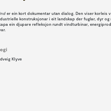
ind
er ein kort dokumentar utan dialog. Den viser korleis 
ndustrielle konstruksjonar i eit landskap der fuglar, dyr o
kapa ein djupare refleksjon rundt vindturbinar, energiprod
var.
egi
dveig Klyve