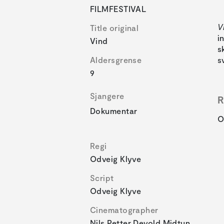
FILMFESTIVAL
V
Title original
i
Vind
s
Aldersgrense
s
9
Sjangere
R
Dokumentar
O
Regi
Odveig Klyve
Script
Odveig Klyve
Cinematographer
Nils Petter Devold Midtun