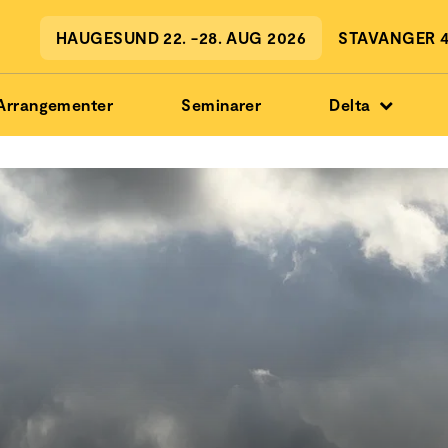
HAUGESUND 22. -28. AUG 2026
STAVANGER 4.
Arrangementer
Seminarer
Delta