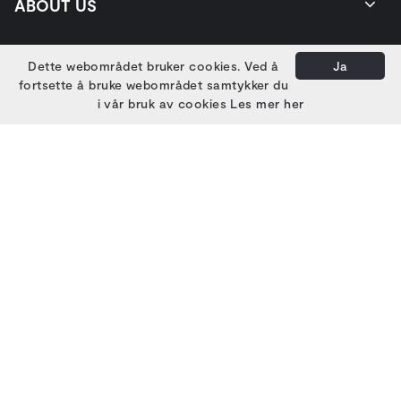
ABOUT US
GET IN TOUCH
Dette webområdet bruker cookies. Ved å
Ja
fortsette å bruke webområdet samtykker du
i vår bruk av cookies
Les mer her
EIERE
HOVEDSAMARBEIDSPARTNERE