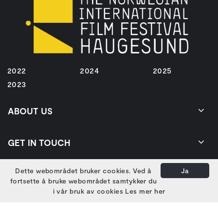
2022
2024
2025
2023
ABOUT US
GET IN TOUCH
Dette webområdet bruker cookies. Ved å
Ja
fortsette å bruke webområdet samtykker du
EIERE
i vår bruk av cookies
Les mer her